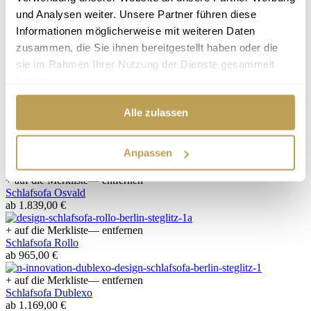
ab 2.089,00 €
und Analysen weiter. Unsere Partner führen diese
+ auf die Merkliste
— entfernen
Informationen möglicherweise mit weiteren Daten
Schlafsofa Sorento
zusammen, die Sie ihnen bereitgestellt haben oder die
ab 2.398,00 €
sie im Rahmen Ihrer Nutzung der Dienste gesammelt
+ auf die Merkliste
— entfernen
haben.
Schlafsofa Long Horn
ab 1.819,00 €
Alle zulassen
+ auf die Merkliste
— entfernen
Schlafsofa Cubed
Anpassen
ab 1.545,00 €
+ auf die Merkliste
— entfernen
Schlafsofa Osvald
ab 1.839,00 €
+ auf die Merkliste
— entfernen
Schlafsofa Rollo
ab 965,00 €
+ auf die Merkliste
— entfernen
Schlafsofa Dublexo
ab 1.169,00 €