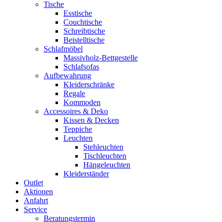
Tische
Esstische
Couchtische
Schreibtische
Beistelltische
Schlafmöbel
Massivholz-Bettgestelle
Schlafsofas
Aufbewahrung
Kleiderschränke
Regale
Kommoden
Accessoires & Deko
Kissen & Decken
Teppiche
Leuchten
Stehleuchten
Tischleuchten
Hängeleuchten
Kleiderständer
Outlet
Aktionen
Anfahrt
Service
Beratungstermin