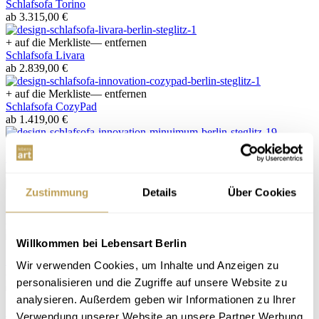
Schlafsofa Torino
ab 3.315,00 €
+ auf die Merkliste
— entfernen
Schlafsofa Livara
ab 2.839,00 €
+ auf die Merkliste
— entfernen
Schlafsofa CozyPad
ab 1.419,00 €
+ auf die Merkliste
— entfernen
Innovation Schlafsofa Minimum
ab 1.119,00 €
Zustimmung
Details
Über Cookies
+ auf die Merkliste
— entfernen
Schlafsofa Alessio
ab 2.119,00 €
Willkommen bei Lebensart Berlin
+ auf die Merkliste
— entfernen
Schlafsofa Cintara
Wir verwenden Cookies, um Inhalte und Anzeigen zu
ab 3.129,00 €
personalisieren und die Zugriffe auf unsere Website zu
+ auf die Merkliste
— entfernen
analysieren. Außerdem geben wir Informationen zu Ihrer
Schlafsofa Milan
Verwendung unserer Website an unsere Partner Werbung