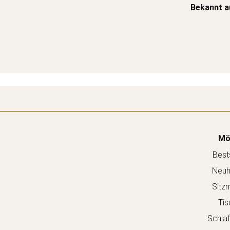
Bekannt a
Mö
Bests
Neuh
Sitz
Tis
Schla