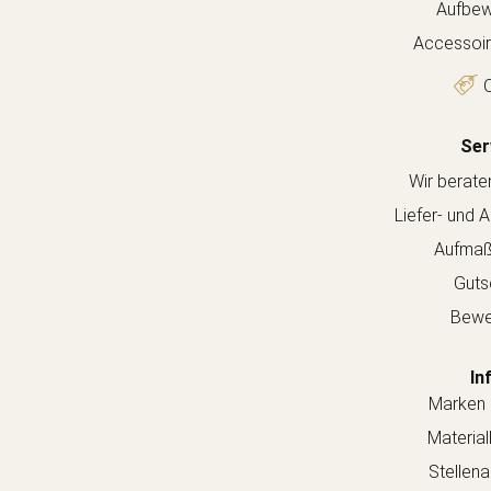
Aufbew
Accessoir
O
Ser
Wir berate
Liefer- und 
Aufmaß
Guts
Bewe
In
Marken 
Material
Stellen