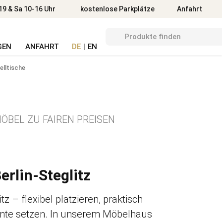
Anfahrt
19 & Sa 10-16 Uhr
kostenlose Parkplätze
Anfahrt
GEN
ANFAHRT
DE
|
EN
elltische
ÖBEL ZU FAIREN PREISEN
e
Berlin-Steglitz
itz – flexibel platzieren, praktisch
nte setzen. In unserem Möbelhaus