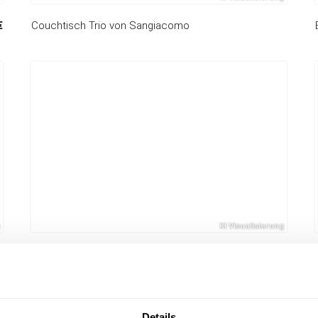
€
Couchtisch Trio von Sangiacomo
€
Couchtisch-Set Marbre
878,00 €
Details