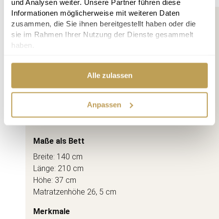
und Analysen weiter. Unsere Partner führen diese
Informationen möglicherweise mit weiteren Daten
PRODUKTDATEN
zusammen, die Sie ihnen bereitgestellt haben oder die
(in vielen Varianten erhältlich)
sie im Rahmen Ihrer Nutzung der Dienste gesammelt
haben.
Maße als Sofa
Tiefe: 114 cm
Alle zulassen
Breite: 210 cm
Höhe: 79 cm
Anpassen
Sitztiefe: 63 cm
Sitzhöhe 37 cm
Maße als Bett
Breite: 140 cm
Länge: 210 cm
Höhe: 37 cm
Matratzenhöhe 26, 5 cm
Merkmale