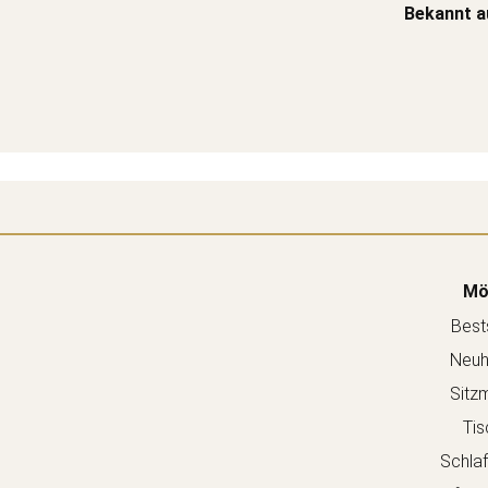
Bekannt a
Mö
Bests
Neuh
Sitz
Tis
Schla