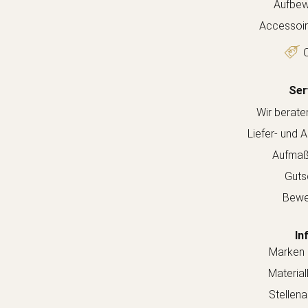
Aufbew
Accessoir
O
Ser
Wir berate
Liefer- und 
Aufmaß
Guts
Bewe
In
Marken 
Material
Stellen