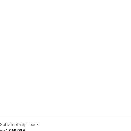
Schlafsofa Splitback
ab 1.069,00 €