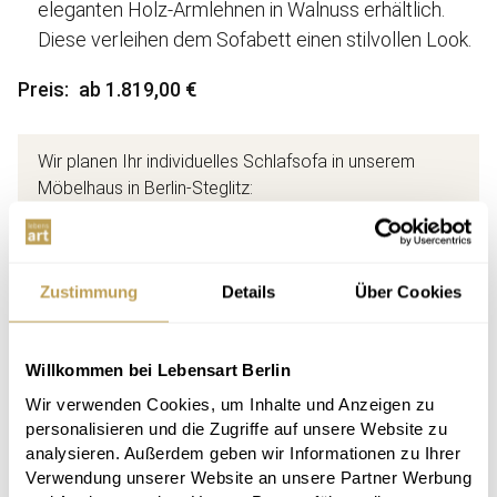
eleganten Holz-Armlehnen in Walnuss erhältlich.
Diese verleihen dem Sofabett einen stilvollen Look.
Preis
ab 1.819,00 €
Wir planen Ihr individuelles Schlafsofa in unserem
Möbelhaus in Berlin-Steglitz:
Große
Stoffauswahl
Große
Farbauswahl
Zustimmung
Details
Über Cookies
Jetzt online stöbern. Wir beraten Sie gerne in
unserem Design-Möbelhaus in Berlin-Steglitz.
Willkommen bei Lebensart Berlin
Wir verwenden Cookies, um Inhalte und Anzeigen zu
personalisieren und die Zugriffe auf unsere Website zu
Anfahrt
Termin buchen
analysieren. Außerdem geben wir Informationen zu Ihrer
Verwendung unserer Website an unsere Partner Werbung