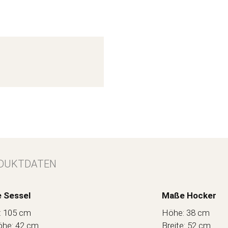
DUKTDATEN
 Sessel
Maße Hocker
: 105 cm
Höhe: 38 cm
öhe: 42 cm
Breite: 52 cm