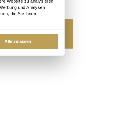
ere Website zu analysieren.
Farben
 Werbung und Analysen
men, die Sie ihnen
m Relaxsessel „Turtle“ ist in
ügen erhältlich.
Alle zulassen