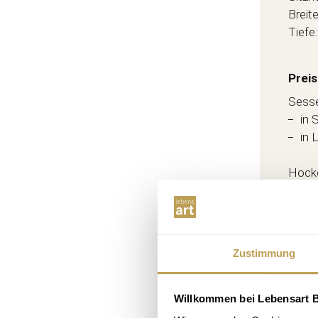
Breit
Tiefe
Preis
Sesse
in 
in 
Hock
in 
in 
Zustimmung
Willkommen bei Lebensart B