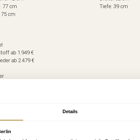
e: 77 cm
Tiefe: 39 cm
: 75 cm
l
Stoff ab 1.949 €
Leder ab 2.479 €
er
Stoff ab 477 €
Leder ab 575 €
Details
erlin