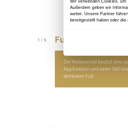
Wir verwenden Cookies, um In
Außerdem geben wir Informa
weiter. Unsere Partner führe
bereitgestellt haben oder di
Funktion
1 / 6
Der Relaxsessel besitzt eine op
Kippfunktion und einen 360-Gr
drehbaren Fuß.