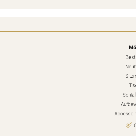
Mö
Bests
Neuh
Sitz
Tis
Schla
Aufbew
Accessoir
O