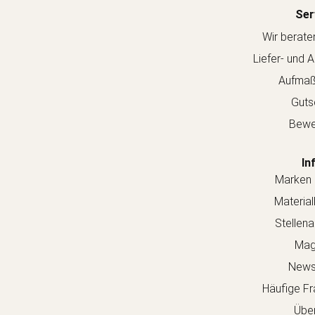
Ser
Wir berate
Liefer- und 
Aufmaß
Guts
Bewe
In
Marken 
Material
Stellen
Mag
Newsl
Häufige Fr
Über