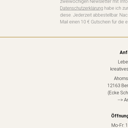
zweiwöchigen Newsletter mit Info
Datenschutzerklärung
habe ich zu
diese. Jederzeit abbestellbar. Na
Mail einen 10 € Gutschein für die e
Anf
Lebe
kreative
Ahorns
12163 Berl
(Ecke Sch
--> A
Öffnung
Mo-Fr: 1