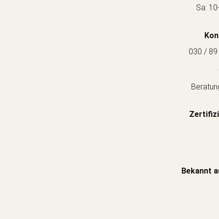
Sa: 10
Kon
030 / 89
.
Beratun
Zertifiz
Bekannt a