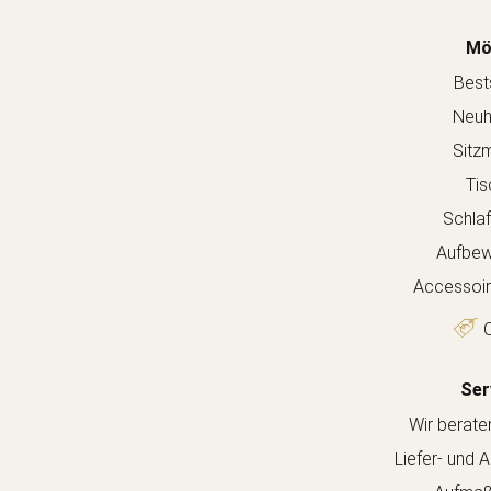
Mö
Bests
Neuh
Sitz
Tis
Schla
Aufbew
Accessoir
O
Ser
Wir berate
Liefer- und 