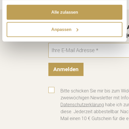
Alle zulassen
Kostenlos anmelden und keine 
Anpassen
10 € Rabatt, Infos alle 2 Wochen, j
Anmelden
Bitte schicken Sie mir bis zum Wid
zweiwöchigen Newsletter mit Info
Datenschutzerklärung
habe ich zu
diese. Jederzeit abbestellbar. Na
Mail einen 10 € Gutschein für die e