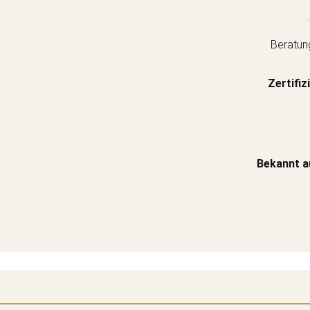
.
Beratun
Zertifiz
Bekannt a