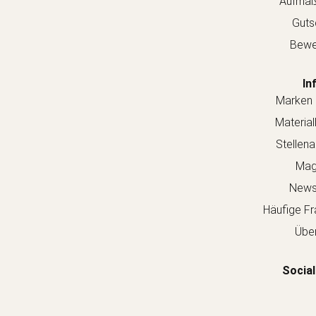
Aufmaß
Guts
Bewe
In
Marken 
Material
Stellen
Mag
Newsl
Häufige Fr
Über
Social