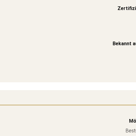
Zertifiz
Bekannt a
Mö
Bests