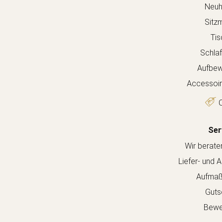
Neuh
Sitz
Tis
Schla
Aufbew
Accessoir
O
Ser
Wir berate
Liefer- und 
Aufmaß
Guts
Bewe