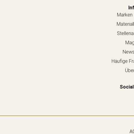
In
Marken 
Material
Stellen
Mag
Newsl
Häufige Fr
Über
Social
A