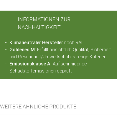
INFORMATIONEN ZUR
NACHHALTIGKEIT
Klimaneutraler Hersteller
nach RAL
Goldenes M:
Erfüllt hinsichtlich Qualität, Sicherheit
und Gesundheit/Umweltschutz strenge Kriterien
Emissionsklasse A:
Auf sehr niedrige
Schadstoffemissionen geprüft
WEITERE ÄHNLICHE PRODUKTE