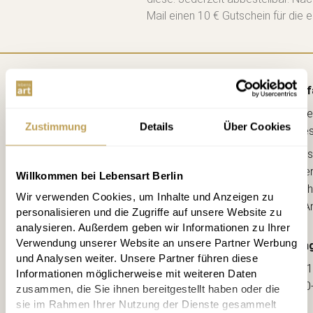
Mail einen 10 € Gutschein für die e
Anf
Lebe
Zustimmung
Details
Über Cookies
kreative
Ahorns
12163 Berl
Willkommen bei Lebensart Berlin
(Ecke Sch
Wir verwenden Cookies, um Inhalte und Anzeigen zu
--> A
personalisieren und die Zugriffe auf unsere Website zu
analysieren. Außerdem geben wir Informationen zu Ihrer
Verwendung unserer Website an unsere Partner Werbung
Öffnung
und Analysen weiter. Unsere Partner führen diese
Mo-Fr: 1
Informationen möglicherweise mit weiteren Daten
Sa: 10
zusammen, die Sie ihnen bereitgestellt haben oder die
sie im Rahmen Ihrer Nutzung der Dienste gesammelt