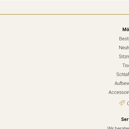
Mö
Bests
Neuh
Sitz
Tis
Schla
Aufbew
Accessoir
O
Ser
Wir berate