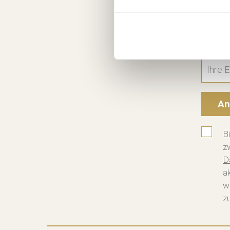
Kost
10 € R
An
B
z
D
a
w
zu