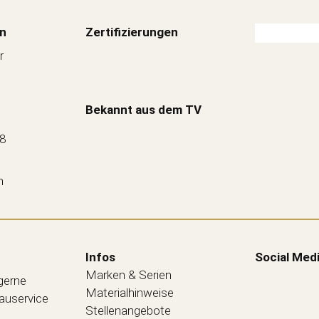
n
Zertifizierungen
r
Bekannt aus dem TV
88
n
Infos
Social Med
Marken & Serien
 gerne
Materialhinweise
bauservice
Stellenangebote