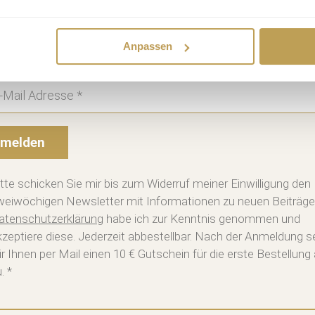
enlos anmelden und keine Aktion verpa
Anpassen
abatt, Infos alle 2 Wochen, jederzeit abbestellbar
melden
itte schicken Sie mir bis zum Widerruf meiner Einwilligung den
weiwöchigen Newsletter mit Informationen zu neuen Beiträge
atenschutzerklärung
habe ich zur Kenntnis genommen und
kzeptiere diese. Jederzeit abbestellbar. Nach der Anmeldung 
ir Ihnen per Mail einen 10 € Gutschein für die erste Bestellung
. *