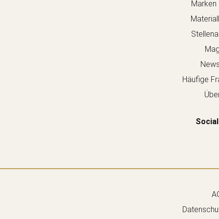
Marken 
Material
Stellen
Mag
Newsl
Häufige Fr
Über
Social
A
Datenschut