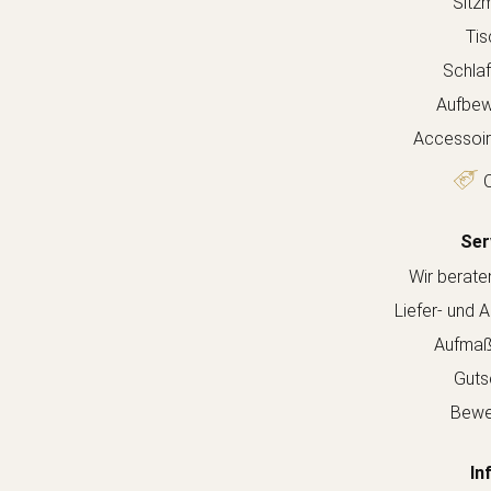
Sitz
Tis
Schla
Aufbew
Accessoir
O
Ser
Wir berate
Liefer- und 
Aufmaß
Guts
Bewe
In