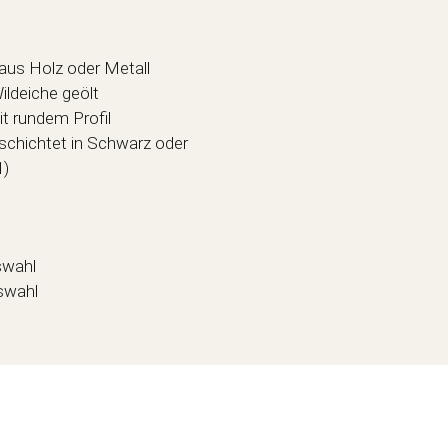
aus Holz oder Metall
Wildeiche geölt
it rundem Profil
schichtet in Schwarz oder
1)
swahl
swahl