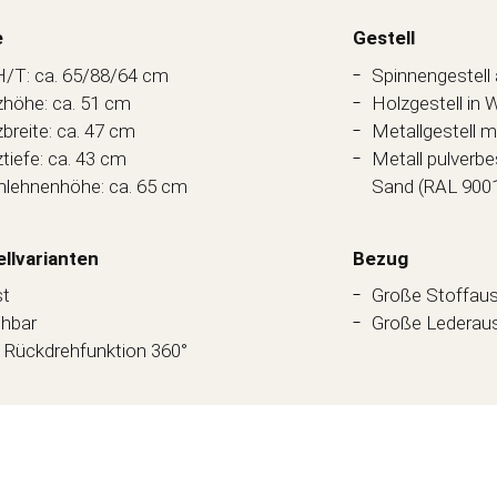
e
Gestell
/T: ca. 65/88/64 cm
Spinnengestell 
zhöhe: ca. 51 cm
Holzgestell in 
zbreite: ca. 47 cm
Metallgestell m
ztiefe: ca. 43 cm
Metall pulverbe
lehnenhöhe: ca. 65 cm
Sand (RAL 900
llvarianten
Bezug
st
Große Stoffau
hbar
Große Lederau
 Rückdrehfunktion 360°