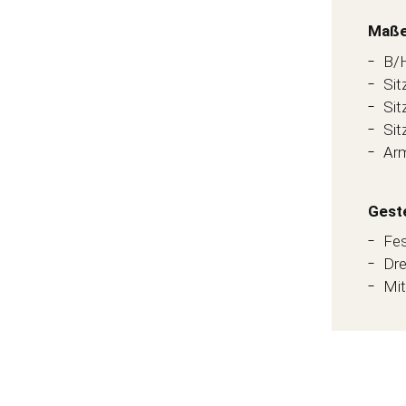
Maß
B/H
Sit
Sit
Sit
Arm
Geste
Fe
Dre
Mit