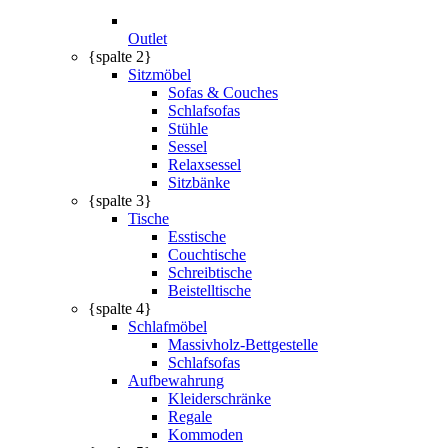
Outlet
{spalte 2}
Sitzmöbel
Sofas & Couches
Schlafsofas
Stühle
Sessel
Relaxsessel
Sitzbänke
{spalte 3}
Tische
Esstische
Couchtische
Schreibtische
Beistelltische
{spalte 4}
Schlafmöbel
Massivholz-Bettgestelle
Schlafsofas
Aufbewahrung
Kleiderschränke
Regale
Kommoden