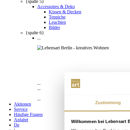
{spalte 5}
Accessoires & Deko
Kissen & Decken
Teppiche
Leuchten
Bilder
{spalte 6}
...
...
...
...
Zustimmung
Aktionen
Service
Häufige Fragen
Anfahrt
Willkommen bei Lebensart B
De