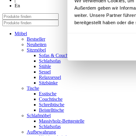
|
Wir verwenden Cookies, um In
En
Außerdem geben wir Informa
weiter. Unsere Partner führe
bereitgestellt haben oder di
Möbel
Bestseller
Neuheiten
Sitzmöbel
Sofas & Couches
Schlafsofas
Stühle
Sessel
Relaxsessel
Sitzbänke
Tische
Esstische
Couchtische
Schreibtische
Beistelltische
Schlafmöbel
Massivholz-Bettgestelle
Schlafsofas
Aufbewahrung