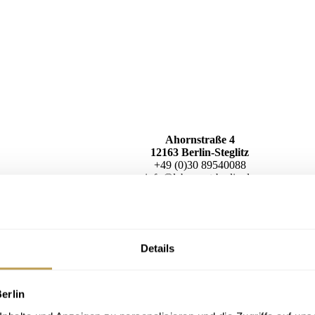
Ahornstraße 4
12163 Berlin-Steglitz
+49 (0)30 89540088
info@lebensart-berlin.de
Anfahrt
Details
erlin