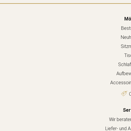
Mö
Bests
Neuh
Sitz
Tis
Schla
Aufbew
Accessoir
O
Ser
Wir berate
Liefer- und 