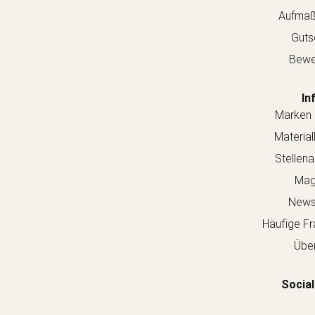
Aufmaß
Guts
Bewe
In
Marken 
Material
Stellen
Mag
Newsl
Häufige Fr
Über
Social