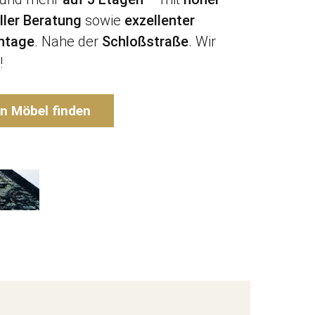
eller Beratung
sowie
exzellenter
ntage
. Nahe der
Schloßstraße
. Wir
!
en Möbel finden