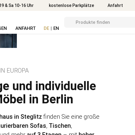
Anfahrt
19 & Sa 10-16 Uhr
kostenlose Parkplätze
Anfahrt
GEN
ANFAHRT
DE
|
EN
IN EUROPA
e und individuelle
öbel in Berlin
aus in Steglitz
finden Sie eine große
gurierbaren Sofas
,
Tischen
,
und mehr
auf 3 Etagen
– mit
hoher