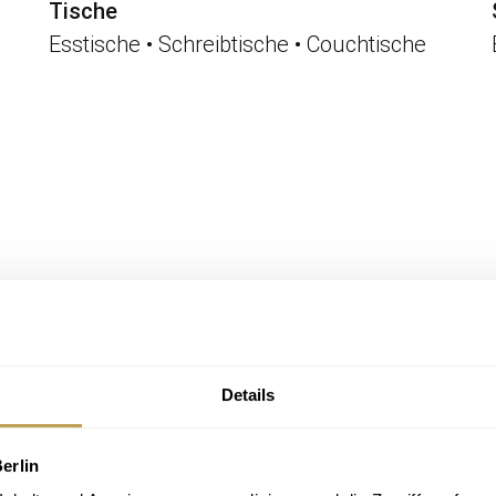
Tische
Esstische • Schreibtische • Couchtische
Details
Accessoires & Deko
Kissen • Teppiche • Leuchten • Bilder
erlin