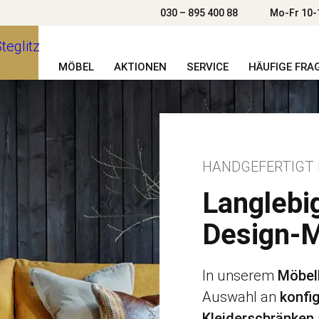
030 – 895 400 88
Mo-Fr 10-
MÖBEL
AKTIONEN
SERVICE
HÄUFIGE FRA
HANDGEFERTIGT 
Langlebig
Design-M
In unserem
Möbelh
Auswahl an
konfi
Kleiderschränken