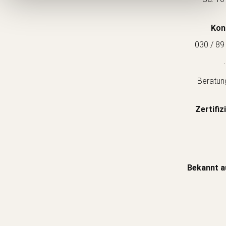
Kon
030 / 89
.
Beratun
Zertifiz
Bekannt a