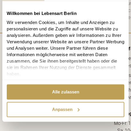
Datenschutzerklärung
habe ich zu
diese. Jederzeit abbestellbar. Na
Willkommen bei Lebensart Berlin
Mail einen 10 € Gutschein für die e
Wir verwenden Cookies, um Inhalte und Anzeigen zu
personalisieren und die Zugriffe auf unsere Website zu
analysieren. Außerdem geben wir Informationen zu Ihrer
Verwendung unserer Website an unsere Partner Werbung
und Analysen weiter. Unsere Partner führen diese
Anf
Informationen möglicherweise mit weiteren Daten
Lebe
zusammen, die Sie ihnen bereitgestellt haben oder die
kreative
sie im Rahmen Ihrer Nutzung der Dienste gesammelt
haben.
Ahorns
12163 Berl
(Ecke Sch
Alle zulassen
--> A
Anpassen
Öffnung
Mo-Fr: 1
Sa: 10