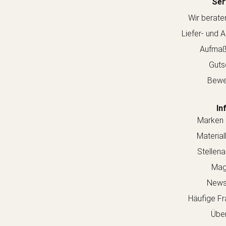
Ser
Wir berate
Liefer- und 
Aufmaß
Guts
Bewe
In
Marken 
Material
Stellen
Mag
Newsl
Häufige Fr
Über