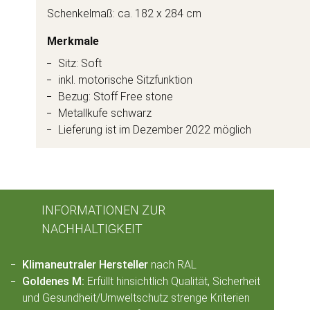
Schenkelmaß: ca. 182 x 284 cm
Merkmale
Sitz: Soft
inkl. motorische Sitzfunktion
Bezug: Stoff Free stone
Metallkufe schwarz
Lieferung ist im Dezember 2022 möglich
INFORMATIONEN ZUR
NACHHALTIGKEIT
Klimaneutraler Hersteller
nach RAL
Goldenes M:
Erfüllt hinsichtlich Qualität, Sicherheit
und Gesundheit/Umweltschutz strenge Kriterien