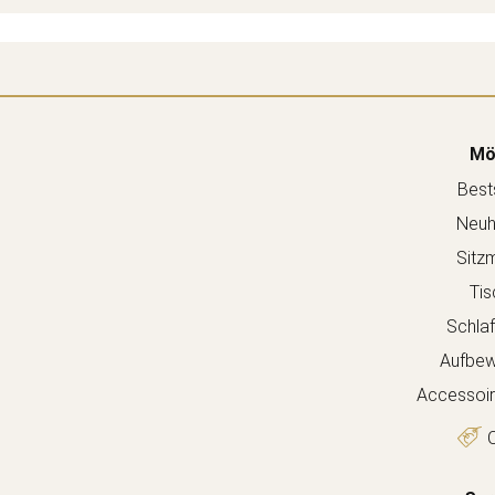
Mö
Bests
Neuh
Sitz
Tis
Schla
Aufbew
Accessoir
O