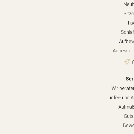
Neuh
Sitz
Tis
Schla
Aufbew
Accessoir
O
Ser
Wir berate
Liefer- und 
Aufmaß
Guts
Bewe