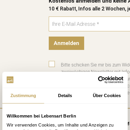
Kostenlos anmelden und keine 
10 € Rabatt, Infos alle 2 Wochen, j
Anmelden
Bitte schicken Sie mir bis zum Wid
zweiwöchigen Newsletter mit Info
Datenschutzerklärung
habe ich zu
diese. Jederzeit abbestellbar. Na
Mail einen 10 € Gutschein für die e
Zustimmung
Details
Über Cookies
Willkommen bei Lebensart Berlin
Anf
Wir verwenden Cookies, um Inhalte und Anzeigen zu