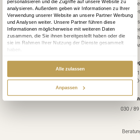
personalisieren und die Zugriffe auf unsere Website zu
Lebe
analysieren. Außerdem geben wir Informationen zu Ihrer
kreative
Verwendung unserer Website an unsere Partner Werbung
Ahorns
und Analysen weiter. Unsere Partner führen diese
Informationen möglicherweise mit weiteren Daten
12163 Berl
zusammen, die Sie ihnen bereitgestellt haben oder die
(Ecke Sch
sie im Rahmen Ihrer Nutzung der Dienste gesammelt
--> A
haben.
Öffnung
Alle zulassen
Mo-Fr: 1
Sa: 10
Anpassen
Kon
030 / 89
.
Beratun