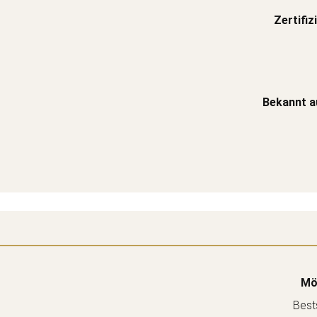
Zertifiz
Bekannt a
Mö
Bests