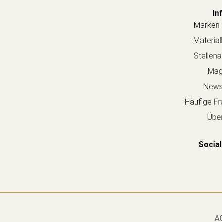
In
Marken 
Material
Stellen
Mag
Newsl
Häufige Fr
Über
Social
A