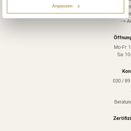
Anpassen
12163 Berl
(Ecke Sch
--> A
Öffnung
Mo-Fr: 1
Sa: 10
Kon
030 / 89
.
Beratun
Zertifiz