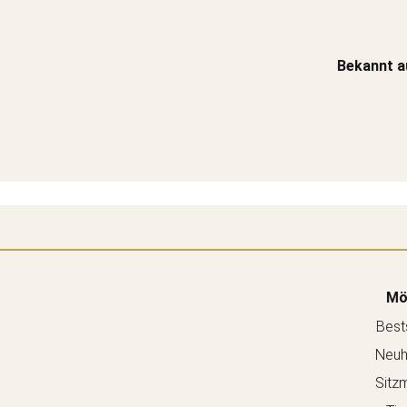
Bekannt a
Mö
Bests
Neuh
Sitz