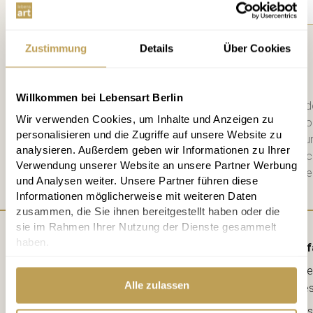
Zustimmung
Details
Über Cookies
Anmelden
Willkommen bei Lebensart Berlin
Bitte schicken Sie mir bis zum Wid
Wir verwenden Cookies, um Inhalte und Anzeigen zu
zweiwöchigen Newsletter mit Info
personalisieren und die Zugriffe auf unsere Website zu
Datenschutzerklärung
habe ich zu
analysieren. Außerdem geben wir Informationen zu Ihrer
diese. Jederzeit abbestellbar. Na
Verwendung unserer Website an unsere Partner Werbung
Mail einen 10 € Gutschein für die e
und Analysen weiter. Unsere Partner führen diese
Informationen möglicherweise mit weiteren Daten
zusammen, die Sie ihnen bereitgestellt haben oder die
sie im Rahmen Ihrer Nutzung der Dienste gesammelt
haben.
Anf
Lebe
Alle zulassen
kreative
Ahorns