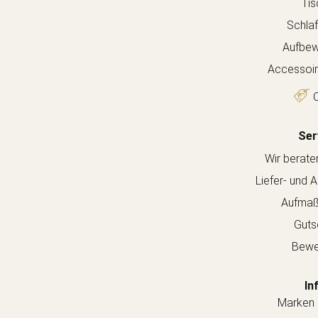
Tis
Schla
Aufbew
Accessoir
O
Ser
Wir berate
Liefer- und 
Aufmaß
Guts
Bewe
In
Marken 