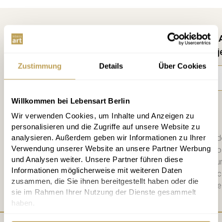
Kostenlos anmelden und keine 
10 € Rabatt, Infos alle 2 Wochen, j
Zustimmung
Details
Über Cookies
Willkommen bei Lebensart Berlin
Anmelden
Wir verwenden Cookies, um Inhalte und Anzeigen zu
personalisieren und die Zugriffe auf unsere Website zu
analysieren. Außerdem geben wir Informationen zu Ihrer
Bitte schicken Sie mir bis zum Wid
Verwendung unserer Website an unsere Partner Werbung
zweiwöchigen Newsletter mit Info
und Analysen weiter. Unsere Partner führen diese
Datenschutzerklärung
habe ich zu
Informationen möglicherweise mit weiteren Daten
diese. Jederzeit abbestellbar. Na
zusammen, die Sie ihnen bereitgestellt haben oder die
Mail einen 10 € Gutschein für die e
sie im Rahmen Ihrer Nutzung der Dienste gesammelt
haben.