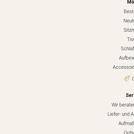
Mö
Bests
Neuh
Sitz
Tis
Schla
Aufbew
Accessoir
O
Ser
Wir berate
Liefer- und 
Aufmaß
Guts