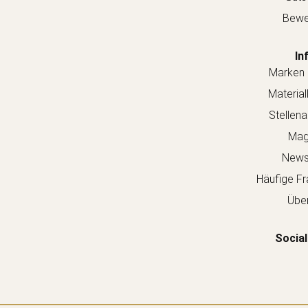
Bewe
In
Marken 
Material
Stellen
Mag
Newsl
Häufige Fr
Über
Social