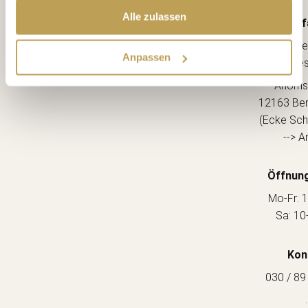
Alle zulassen
Anf
Lebe
Anpassen
kreative
Ahorns
12163 Berl
(Ecke Sch
--> A
Öffnung
Mo-Fr: 1
Sa: 10
Kon
030 / 89
.