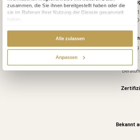
Öffnung
zusammen, die Sie ihnen bereitgestellt haben oder die
sie im Rahmen Ihrer Nutzung der Dienste gesammelt
Mo-Fr: 1
haben.
Sa: 10
Kon
Alle zulassen
030 / 89
Anpassen
.
Beratun
Zertifiz
Bekannt a