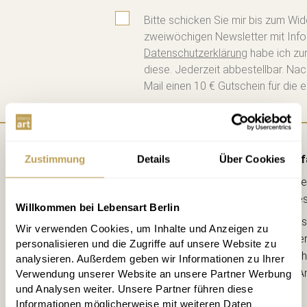
Bitte schicken Sie mir bis zum Wid
zweiwöchigen Newsletter mit Info
Datenschutzerklärung
habe ich zu
diese. Jederzeit abbestellbar. Na
Mail einen 10 € Gutschein für die e
Anf
Zustimmung
Details
Über Cookies
Lebe
kreative
Willkommen bei Lebensart Berlin
Ahorns
Wir verwenden Cookies, um Inhalte und Anzeigen zu
12163 Berl
personalisieren und die Zugriffe auf unsere Website zu
(Ecke Sch
analysieren. Außerdem geben wir Informationen zu Ihrer
--> A
Verwendung unserer Website an unsere Partner Werbung
und Analysen weiter. Unsere Partner führen diese
Informationen möglicherweise mit weiteren Daten