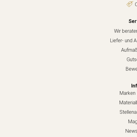
O
Ser
Wir berate
Liefer- und 
Aufmaß
Guts
Bewe
In
Marken 
Material
Stellen
Mag
Newsl