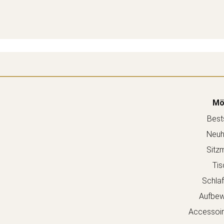
Mö
Bests
Neuh
Sitz
Tis
Schla
Aufbew
Accessoir