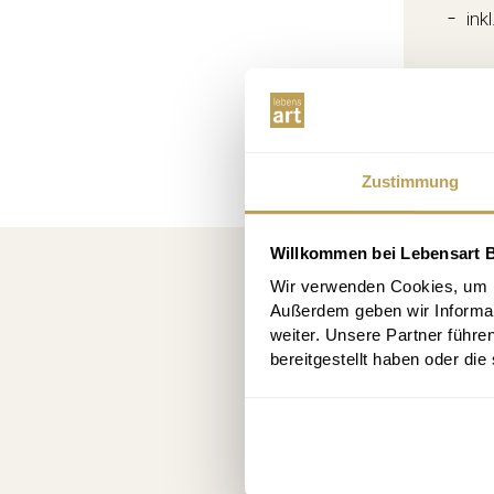
ink
Zustimmung
Willkommen bei Lebensart B
Kost
Wir verwenden Cookies, um In
Außerdem geben wir Informa
10 € R
weiter. Unsere Partner führe
bereitgestellt haben oder di
An