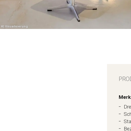
PRO
Merk
Dre
Sch
Sta
Bez