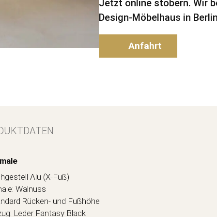
Jetzt online stöbern. Wir 
Design-Möbelhaus in Berlin
Anfahrt
DUKTDATEN
male
hgestell Alu (X-Fuß)
ale: Walnuss
ndard Rücken- und Fußhöhe
ug: Leder Fantasy Black