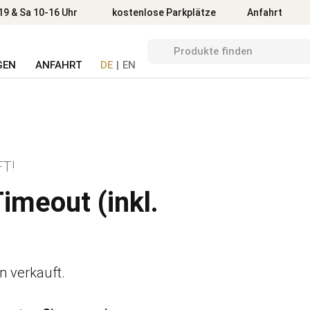
Anfahrt
19 & Sa 10-16 Uhr
kostenlose Parkplätze
Anfahrt
GEN
ANFAHRT
DE
|
EN
T!
imeout (inkl.
on verkauft.