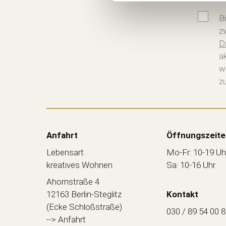
B
z
D
a
w
zu
Anfahrt
Öffnungszeite
Lebensart
Mo-Fr: 10-19 Uh
kreatives Wohnen
Sa: 10-16 Uhr
Ahornstraße 4
12163 Berlin-Steglitz
Kontakt
(Ecke Schloßstraße)
030 / 89 54 00 
--> Anfahrt
...