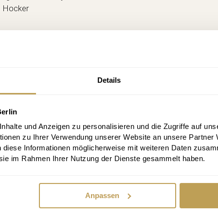
l. Hocker
Details
erlin
enlos anmelden und keine Aktion verpa
halte und Anzeigen zu personalisieren und die Zugriffe auf uns
tionen zu Ihrer Verwendung unserer Website an unsere Partner
abatt, Infos alle 2 Wochen, jederzeit abbestellbar
n diese Informationen möglicherweise mit weiteren Daten zusam
e sie im Rahmen Ihrer Nutzung der Dienste gesammelt haben.
Anpassen
melden