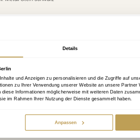
Details
erlin
enlos anmelden und keine Aktion verpa
halte und Anzeigen zu personalisieren und die Zugriffe auf uns
abatt, Infos alle 2 Wochen, jederzeit abbestellbar
tionen zu Ihrer Verwendung unserer Website an unsere Partner
n diese Informationen möglicherweise mit weiteren Daten zusam
e sie im Rahmen Ihrer Nutzung der Dienste gesammelt haben.
Anpassen
melden