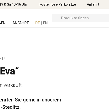
Anfahrt
19 & Sa 10-16 Uhr
kostenlose Parkplätze
Anfahrt
GEN
ANFAHRT
DE
|
EN
T!
„Eva“
on verkauft.
beraten Sie gerne in unserem
-Steglitz.