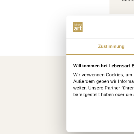
Zustimmung
Willkommen bei Lebensart B
Kost
Wir verwenden Cookies, um In
10 € R
Außerdem geben wir Informa
weiter. Unsere Partner führe
bereitgestellt haben oder di
An