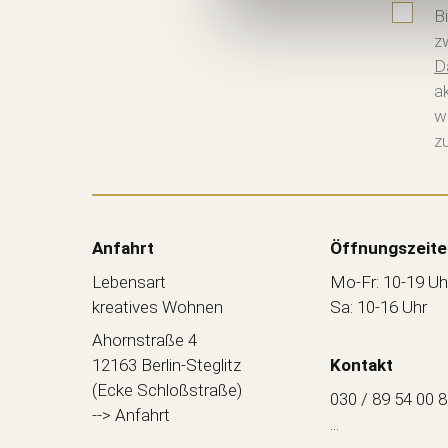
B
z
D
a
w
zu
Anfahrt
Öffnungszeite
Lebensart
Mo-Fr: 10-19 Uh
kreatives Wohnen
Sa: 10-16 Uhr
Ahornstraße 4
12163 Berlin-Steglitz
Kontakt
(Ecke Schloßstraße)
030 / 89 54 00 
--> Anfahrt
...