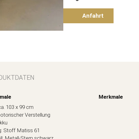
Anfahrt
DUKTDATEN
male
Merkmale
ca. 103 x 99 cm
otorischer Verstellung
Akku
: Stoff Matiss 61
ll: Metall-Stern schwarz