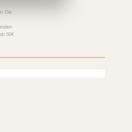
n. Die
senden
 ab 50€