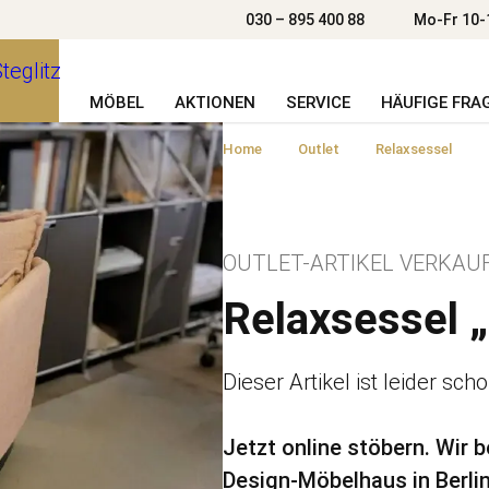
030 – 895 400 88
Mo-Fr 10-
MÖBEL
AKTIONEN
SERVICE
HÄUFIGE FRA
Home
Outlet
Relaxsessel
OUTLET-ARTIKEL VERKAUF
Relaxsessel 
Dieser Artikel ist leider sch
Jetzt online stöbern. Wir 
Design-Möbelhaus in Berlin