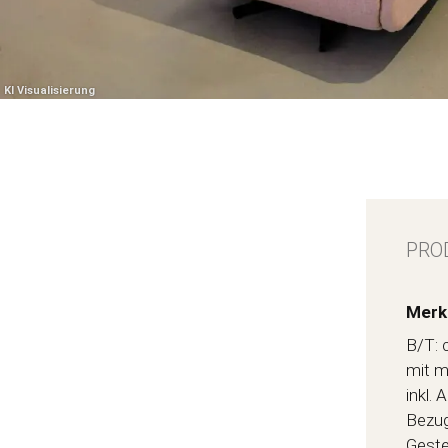
PRO
Merk
B/T: 
mit m
inkl. 
Bezug
Geste