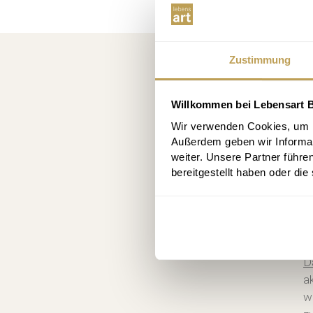
Zustimmung
Kost
10 € R
Willkommen bei Lebensart B
Wir verwenden Cookies, um In
Außerdem geben wir Informa
weiter. Unsere Partner führe
bereitgestellt haben oder di
An
B
z
D
a
w