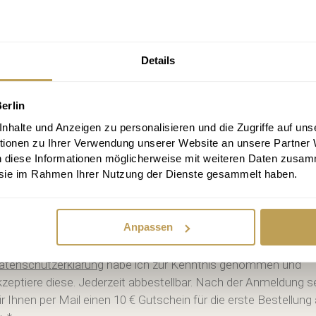
Details
enlos anmelden und keine Aktion verpa
abatt, Infos alle 2 Wochen, jederzeit abbestellbar
erlin
halte und Anzeigen zu personalisieren und die Zugriffe auf uns
tionen zu Ihrer Verwendung unserer Website an unsere Partner
n diese Informationen möglicherweise mit weiteren Daten zusam
e sie im Rahmen Ihrer Nutzung der Dienste gesammelt haben.
melden
Anpassen
itte schicken Sie mir bis zum Widerruf meiner Einwilligung den
weiwöchigen Newsletter mit Informationen zu neuen Beiträge
atenschutzerklärung
habe ich zur Kenntnis genommen und
kzeptiere diese. Jederzeit abbestellbar. Nach der Anmeldung 
ir Ihnen per Mail einen 10 € Gutschein für die erste Bestellung