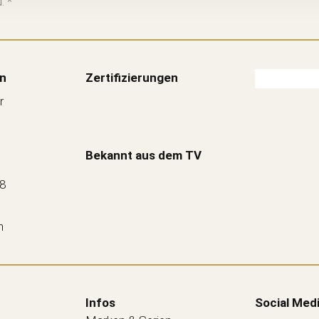
. *
n
Zertifizierungen
r
Bekannt aus dem TV
88
n
Infos
Social Med