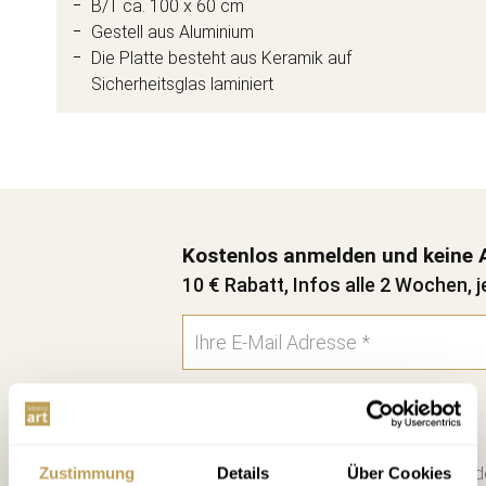
B/T ca. 100 x 60 cm
Gestell aus Aluminium
Die Platte besteht aus Keramik auf
Sicherheitsglas laminiert
Kostenlos anmelden und keine 
10 € Rabatt, Infos alle 2 Wochen, j
Anmelden
Bitte schicken Sie mir bis zum Wid
Zustimmung
Details
Über Cookies