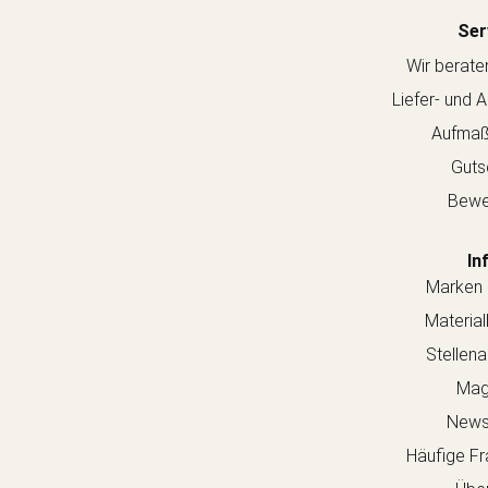
Ser
Wir berate
Liefer- und 
Aufmaß
Guts
Bewe
In
Marken 
Material
Stellen
Mag
Newsl
Häufige Fr