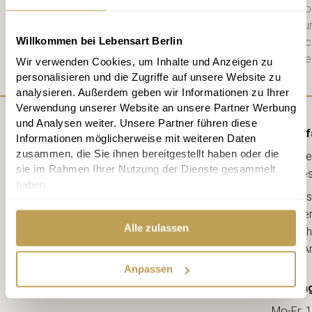
zweiwöchigen Newsletter mit Info
Datenschutzerklärung
habe ich zu
Willkommen bei Lebensart Berlin
diese. Jederzeit abbestellbar. Na
Mail einen 10 € Gutschein für die e
Wir verwenden Cookies, um Inhalte und Anzeigen zu
personalisieren und die Zugriffe auf unsere Website zu
analysieren. Außerdem geben wir Informationen zu Ihrer
Verwendung unserer Website an unsere Partner Werbung
und Analysen weiter. Unsere Partner führen diese
Anf
Informationen möglicherweise mit weiteren Daten
zusammen, die Sie ihnen bereitgestellt haben oder die
Lebe
sie im Rahmen Ihrer Nutzung der Dienste gesammelt
kreative
haben.
Ahorns
12163 Berl
Alle zulassen
(Ecke Sch
--> A
Anpassen
Öffnung
Mo-Fr: 1