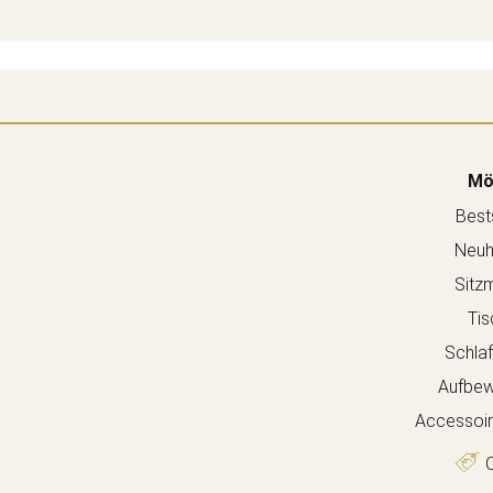
Mö
Bests
Neuh
Sitz
Tis
Schla
Aufbew
Accessoir
O