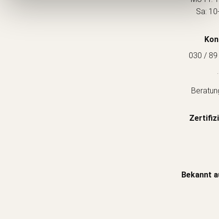
Sa: 10
Kon
030 / 89
.
Beratun
Zertifiz
Bekannt a