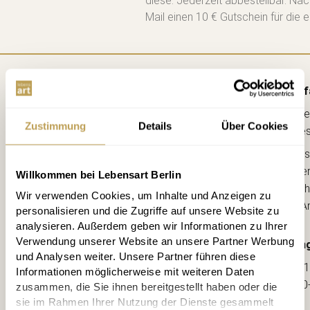
diese. Jederzeit abbestellbar. Na
Mail einen 10 € Gutschein für die e
Anf
Lebe
Zustimmung
Details
Über Cookies
kreative
Ahorns
12163 Berl
Willkommen bei Lebensart Berlin
(Ecke Sch
Wir verwenden Cookies, um Inhalte und Anzeigen zu
--> A
personalisieren und die Zugriffe auf unsere Website zu
analysieren. Außerdem geben wir Informationen zu Ihrer
Verwendung unserer Website an unsere Partner Werbung
Öffnung
und Analysen weiter. Unsere Partner führen diese
Mo-Fr: 1
Informationen möglicherweise mit weiteren Daten
Sa: 10
zusammen, die Sie ihnen bereitgestellt haben oder die
sie im Rahmen Ihrer Nutzung der Dienste gesammelt