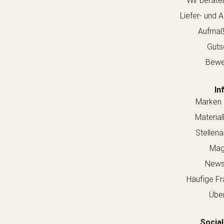
Wir berate
Liefer- und 
Aufmaß
Guts
Bewe
In
Marken 
Material
Stellen
Mag
Newsl
Häufige Fr
Über
Social