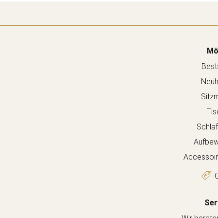
Mö
Bests
Neuh
Sitz
Tis
Schla
Aufbew
Accessoir
O
Ser