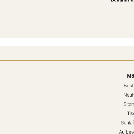
Mö
Bests
Neuh
Sitz
Tis
Schla
Aufbew