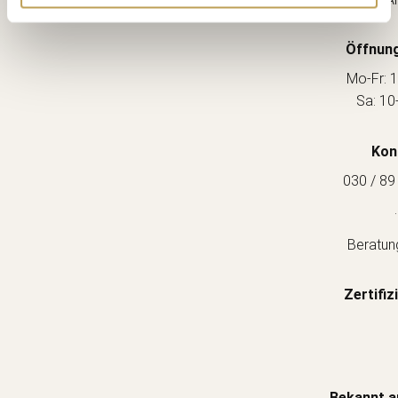
Öffnung
Mo-Fr: 1
Sa: 10
Kon
030 / 89
.
Beratun
Zertifiz
Bekannt a