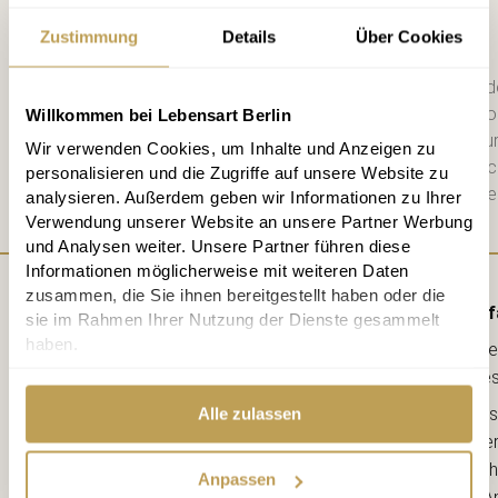
Anmelden
Zustimmung
Details
Über Cookies
Bitte schicken Sie mir bis zum Wid
zweiwöchigen Newsletter mit Info
Willkommen bei Lebensart Berlin
Datenschutzerklärung
habe ich zu
Wir verwenden Cookies, um Inhalte und Anzeigen zu
diese. Jederzeit abbestellbar. Na
personalisieren und die Zugriffe auf unsere Website zu
Mail einen 10 € Gutschein für die e
analysieren. Außerdem geben wir Informationen zu Ihrer
Verwendung unserer Website an unsere Partner Werbung
und Analysen weiter. Unsere Partner führen diese
Informationen möglicherweise mit weiteren Daten
zusammen, die Sie ihnen bereitgestellt haben oder die
Anf
sie im Rahmen Ihrer Nutzung der Dienste gesammelt
haben.
Lebe
kreative
Ahorns
Alle zulassen
12163 Berl
(Ecke Sch
Anpassen
--> A