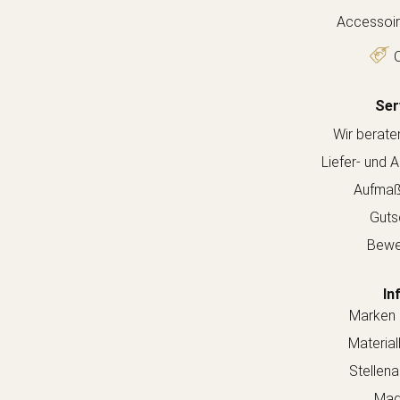
Accessoir
O
Ser
Wir berate
Liefer- und 
Aufmaß
Guts
Bewe
In
Marken 
Material
Stellen
Mag