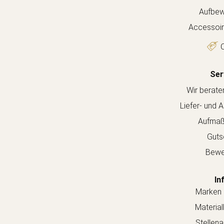
Aufbew
Accessoir
O
Ser
Wir berate
Liefer- und 
Aufmaß
Guts
Bewe
In
Marken 
Material
Stellen