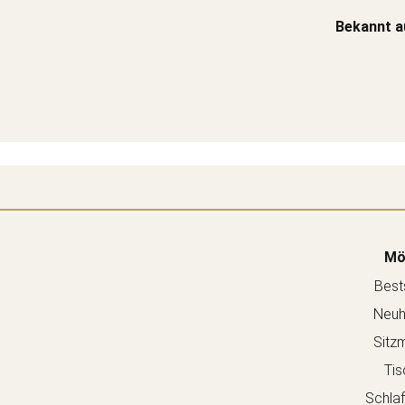
Bekannt a
Mö
Bests
Neuh
Sitz
Tis
Schla