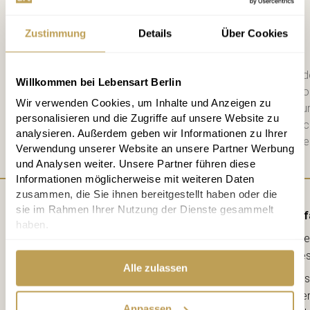
Anmelden
Zustimmung
Details
Über Cookies
Bitte schicken Sie mir bis zum Wid
Willkommen bei Lebensart Berlin
zweiwöchigen Newsletter mit Info
Wir verwenden Cookies, um Inhalte und Anzeigen zu
Datenschutzerklärung
habe ich zu
personalisieren und die Zugriffe auf unsere Website zu
diese. Jederzeit abbestellbar. Na
analysieren. Außerdem geben wir Informationen zu Ihrer
Mail einen 10 € Gutschein für die e
Verwendung unserer Website an unsere Partner Werbung
und Analysen weiter. Unsere Partner führen diese
Informationen möglicherweise mit weiteren Daten
zusammen, die Sie ihnen bereitgestellt haben oder die
sie im Rahmen Ihrer Nutzung der Dienste gesammelt
Anf
haben.
Lebe
kreative
Alle zulassen
Ahorns
12163 Berl
Anpassen