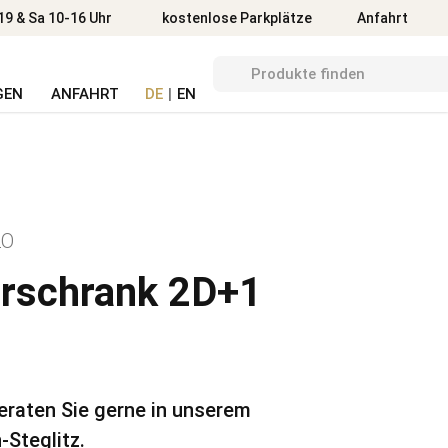
Anfahrt
19 & Sa 10-16 Uhr
kostenlose Parkplätze
Anfahrt
GEN
ANFAHRT
DE
|
EN
LO
erschrank 2D+1
beraten Sie gerne in unserem
-Steglitz.