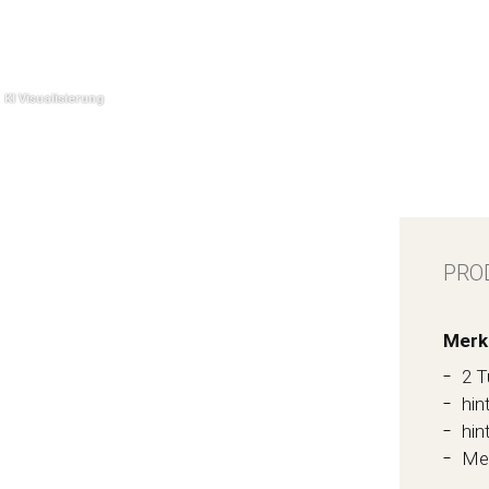
PRO
Merk
2 T
hin
hin
Met