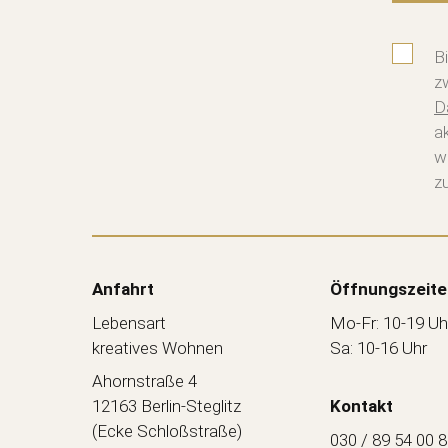
B
z
D
a
w
zu
Anfahrt
Öffnungszeite
Lebensart
Mo-Fr: 10-19 Uh
kreatives Wohnen
Sa: 10-16 Uhr
Ahornstraße 4
12163 Berlin-Steglitz
Kontakt
(Ecke Schloßstraße)
030 / 89 54 00 