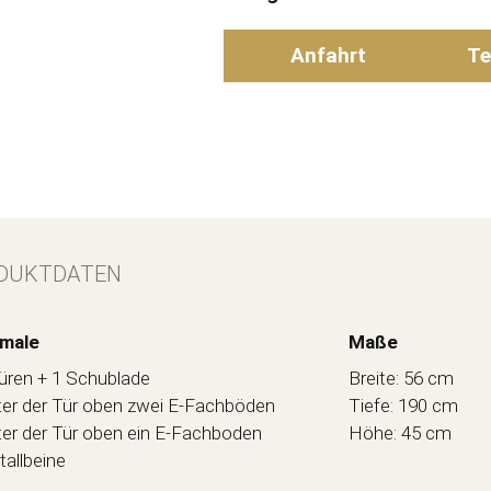
Anfahrt
Te
DUKTDATEN
male
Maße
üren + 1 Schublade
Breite: 56 cm
ter der Tür oben zwei E-Fachböden
Tiefe: 190 cm
ter der Tür oben ein E-Fachboden
Höhe: 45 cm
allbeine