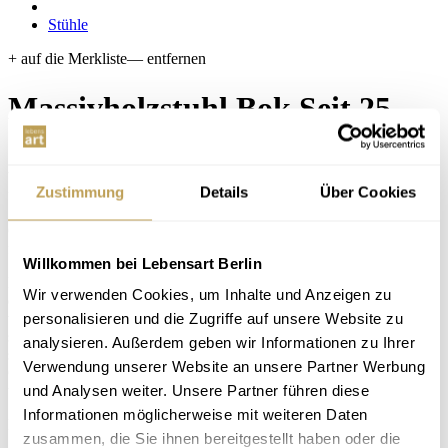
Stühle
+ auf die Merkliste
— entfernen
Massivholzstuhl Bok
Seit 25
Jahren Design-Möbel zu fairen
Preisen
Zustimmung
Details
Über Cookies
Gestalten Sie Ihre neuen Stühle vor Ort bei Lebensart: individuell,
fair im Preis, gemeinsam mit unseren Beratern
Willkommen bei Lebensart Berlin
Manchmal reicht ein einziger gut gewählter Stuhl, um einem Raum
Wir verwenden Cookies, um Inhalte und Anzeigen zu
eine besondere Ruhe zu geben. Dieses Modell aus Massivholz
personalisieren und die Zugriffe auf unsere Website zu
vereint Handwerkskunst und Leichtigkeit auf eine ganz
selbstverständliche Weise. Die organisch geformte Rückenlehne
analysieren. Außerdem geben wir Informationen zu Ihrer
sorgt für angenehmen Halt, ohne einzuengen – ideal für lange
Verwendung unserer Website an unsere Partner Werbung
Gespräche am Tisch. In verschiedenen Holzausführungen erhältlich
und Analysen weiter. Unsere Partner führen diese
und dadurch vielseitig kombinierbar.
Informationen möglicherweise mit weiteren Daten
Lassen Sie sich gerne bei uns in Berlin-Steglitz beraten.
zusammen, die Sie ihnen bereitgestellt haben oder die