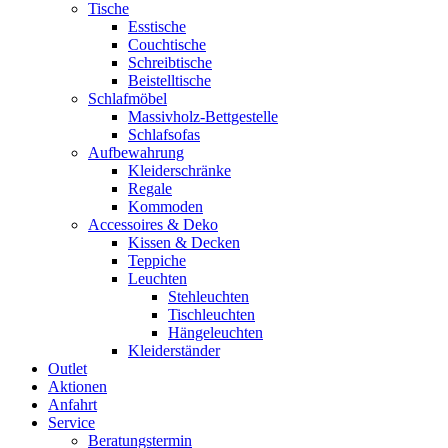
Tische
Esstische
Couchtische
Schreibtische
Beistelltische
Schlafmöbel
Massivholz-Bettgestelle
Schlafsofas
Aufbewahrung
Kleiderschränke
Regale
Kommoden
Accessoires & Deko
Kissen & Decken
Teppiche
Leuchten
Stehleuchten
Tischleuchten
Hängeleuchten
Kleiderständer
Outlet
Aktionen
Anfahrt
Service
Beratungstermin