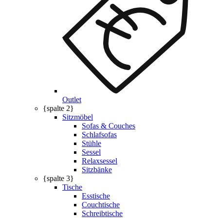
Outlet
{spalte 2}
Sitzmöbel
Sofas & Couches
Schlafsofas
Stühle
Sessel
Relaxsessel
Sitzbänke
{spalte 3}
Tische
Esstische
Couchtische
Schreibtische