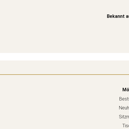
Bekannt a
Mö
Bests
Neuh
Sitz
Tis