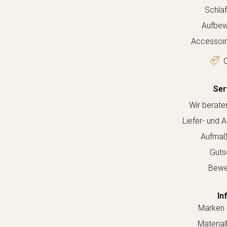
Schla
Aufbew
Accessoir
O
Ser
Wir berate
Liefer- und 
Aufmaß
Guts
Bewe
In
Marken 
Material