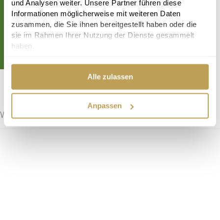
und Analysen weiter. Unsere Partner führen diese
INFORMATIONEN ZUR
Informationen möglicherweise mit weiteren Daten
NACHHALTIGKEIT
zusammen, die Sie ihnen bereitgestellt haben oder die
sie im Rahmen Ihrer Nutzung der Dienste gesammelt
Dieser Artikel ist nach OEKO-TEX® STANDARD 100
haben.
schadstoffgeprüft.
Alle zulassen
Anpassen
WEITERE ÄHNLICHE PRODUKTE