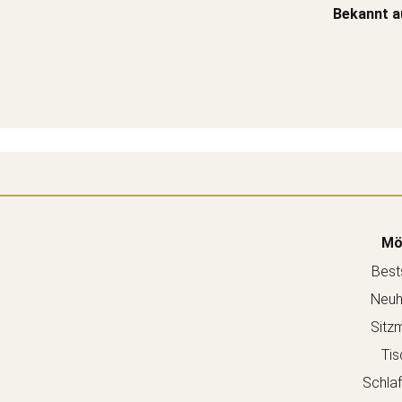
Bekannt a
Mö
Bests
Neuh
Sitz
Tis
Schla