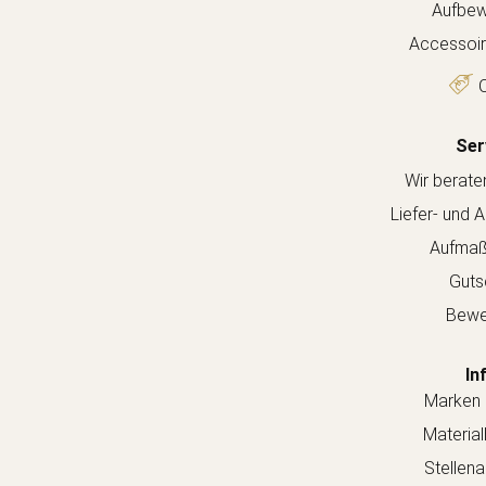
Aufbew
Accessoir
O
Ser
Wir berate
Liefer- und 
Aufmaß
Guts
Bewe
In
Marken 
Material
Stellen