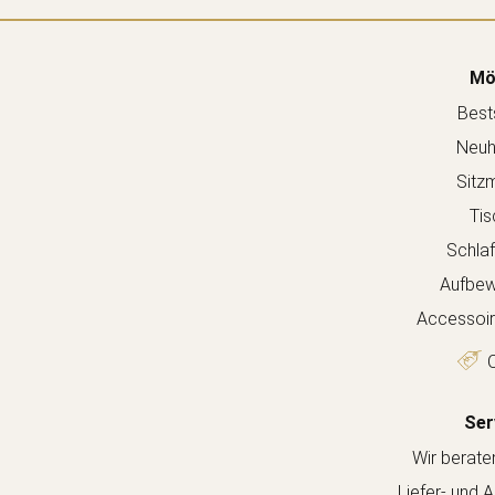
Mö
Bests
Neuh
Sitz
Tis
Schla
Aufbew
Accessoir
O
Ser
Wir berate
Liefer- und 