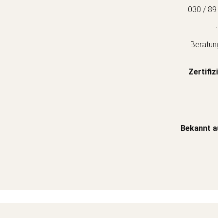
030 / 89
.
Beratun
Zertifiz
Bekannt a