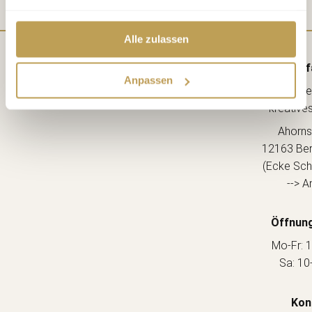
Alle zulassen
Anf
Anpassen
Lebe
kreative
Ahorns
12163 Berl
(Ecke Sch
--> A
Öffnung
Mo-Fr: 1
Sa: 10
Kon