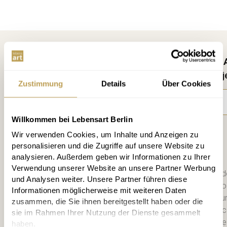
Kostenlos anmelden und keine 
10 € Rabatt, Infos alle 2 Wochen, j
Zustimmung
Details
Über Cookies
Willkommen bei Lebensart Berlin
Anmelden
Wir verwenden Cookies, um Inhalte und Anzeigen zu
personalisieren und die Zugriffe auf unsere Website zu
analysieren. Außerdem geben wir Informationen zu Ihrer
Verwendung unserer Website an unsere Partner Werbung
Bitte schicken Sie mir bis zum Wid
und Analysen weiter. Unsere Partner führen diese
zweiwöchigen Newsletter mit Info
Informationen möglicherweise mit weiteren Daten
Datenschutzerklärung
habe ich zu
zusammen, die Sie ihnen bereitgestellt haben oder die
diese. Jederzeit abbestellbar. Na
sie im Rahmen Ihrer Nutzung der Dienste gesammelt
Mail einen 10 € Gutschein für die e
haben.