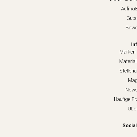
Aufmaß
Guts
Bewe
In
Marken 
Material
Stellen
Mag
Newsl
Häufige Fr
Über
Social