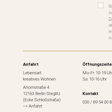
B
z
D
a
w
zu
Anfahrt
Öffnungszeite
Lebensart
Mo-Fr: 10-19 Uh
kreatives Wohnen
Sa: 10-16 Uhr
Ahornstraße 4
12163 Berlin-Steglitz
Kontakt
(Ecke Schloßstraße)
030 / 89 54 00 
--> Anfahrt
...