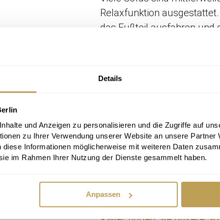
Relaxfunktion ausgestattet.
das Fußteil ausfahren und d
Liegeposition verstellen. 
entspannen und den Alltagss
Details
»
Den Beitrag "Das perfekte
Mediathek.
Lassen Sie sich 
perfekte Sofa für Ihr Zuhau
erlin
halte und Anzeigen zu personalisieren und die Zugriffe auf uns
Wir laden Sie herzlich ein,
tionen zu Ihrer Verwendung unserer Website an unsere Partner
n diese Informationen möglicherweise mit weiteren Daten zusam
Berlin-Steglitz
zu besuchen
e sie im Rahmen Ihrer Nutzung der Dienste gesammelt haben.
inspirieren zu lassen.
Unser
Sie gerne bei der Auswahl d
Bedürfnisse.
Anpassen
»
Hier finden Sie unsere S