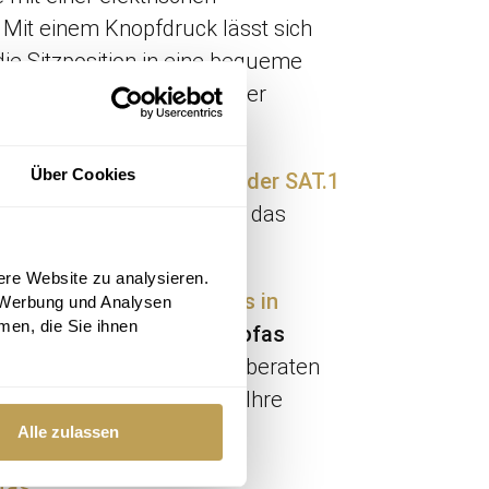
 Mit einem Knopfdruck lässt sich
ie Sitzposition in eine bequeme
So können Sie noch bequemer
tress hinter sich lassen.
Über Cookies
 Sofa" finden Sie jetzt in der SAT.1
inspirieren und finden Sie das
se!
ere Website zu analysieren.
 uns in unserem
Möbelhaus in
 Werbung und Analysen
men, die Sie ihnen
 und sich von unseren Sofas
e erfahrenen Mitarbeiter beraten
es perfekten Modells für Ihre
Alle zulassen
ofas