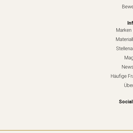
Bewe
In
Marken 
Material
Stellen
Mag
Newsl
Häufige Fr
Über
Social