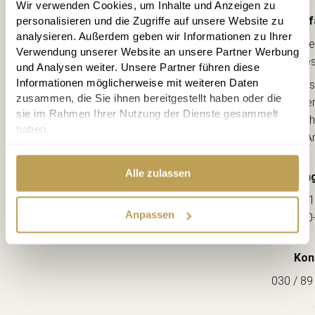
Wir verwenden Cookies, um Inhalte und Anzeigen zu
Anf
personalisieren und die Zugriffe auf unsere Website zu
analysieren. Außerdem geben wir Informationen zu Ihrer
Lebe
Verwendung unserer Website an unsere Partner Werbung
kreative
und Analysen weiter. Unsere Partner führen diese
Informationen möglicherweise mit weiteren Daten
Ahorns
zusammen, die Sie ihnen bereitgestellt haben oder die
12163 Berl
sie im Rahmen Ihrer Nutzung der Dienste gesammelt
(Ecke Sch
haben.
--> A
Alle zulassen
Öffnung
Mo-Fr: 1
Anpassen
Sa: 10
Kon
030 / 89
.