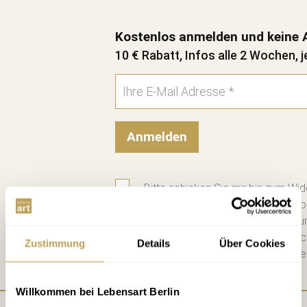
Kostenlos anmelden und keine 
10 € Rabatt, Infos alle 2 Wochen, j
Anmelden
Bitte schicken Sie mir bis zum Wid
zweiwöchigen Newsletter mit Info
Datenschutzerklärung
habe ich zu
diese. Jederzeit abbestellbar. Na
Zustimmung
Details
Über Cookies
Mail einen 10 € Gutschein für die e
Willkommen bei Lebensart Berlin