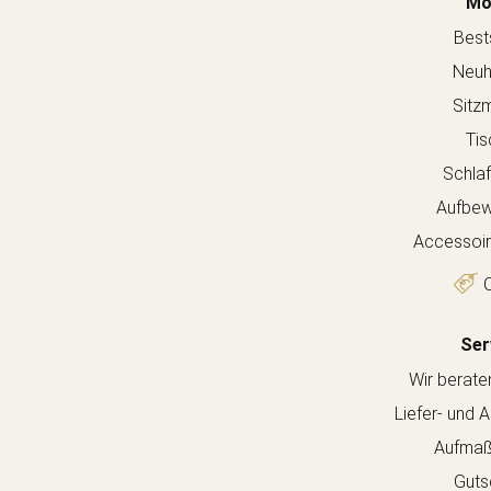
Mö
Bests
Neuh
Sitz
Tis
Schla
Aufbew
Accessoir
O
Ser
Wir berate
Liefer- und 
Aufmaß
Guts