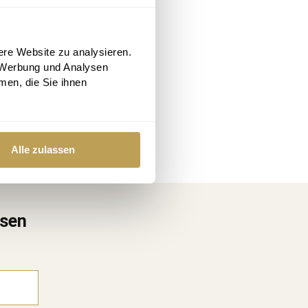
mungen
ere Website zu analysieren.
 Werbung und Analysen
men, die Sie ihnen
Alle zulassen
ssen