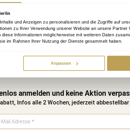
eine Terminanfrage genutzt werden. Die
Datenschutzbestim
abe ich zur Kenntnis genommen und akzeptiere diese.
erlin
halte und Anzeigen zu personalisieren und die Zugriffe auf uns
tionen zu Ihrer Verwendung unserer Website an unsere Partner
Terminanfrage senden
n diese Informationen möglicherweise mit weiteren Daten zusam
e sie im Rahmen Ihrer Nutzung der Dienste gesammelt haben.
Anpassen
enlos anmelden und keine Aktion verpa
abatt, Infos alle 2 Wochen, jederzeit abbestellbar