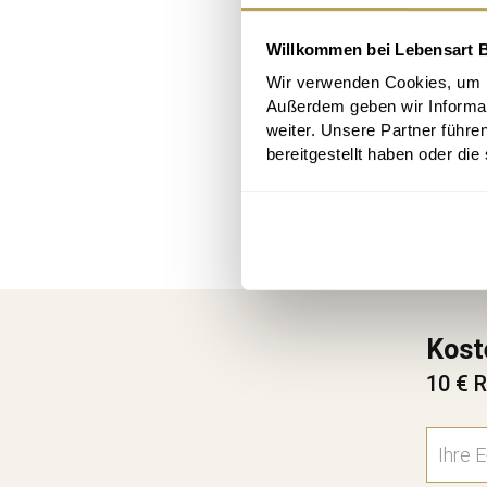
m
h
Willkommen bei Lebensart B
Wir verwenden Cookies, um In
Außerdem geben wir Informa
weiter. Unsere Partner führe
bereitgestellt haben oder di
Kost
10 € R