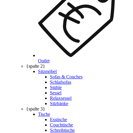
Outlet
{spalte 2}
Sitzmöbel
Sofas & Couches
Schlafsofas
Stühle
Sessel
Relaxsessel
Sitzbänke
{spalte 3}
Tische
Esstische
Couchtische
Schreibtische