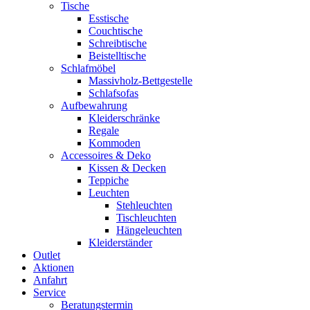
Tische
Esstische
Couchtische
Schreibtische
Beistelltische
Schlafmöbel
Massivholz-Bettgestelle
Schlafsofas
Aufbewahrung
Kleiderschränke
Regale
Kommoden
Accessoires & Deko
Kissen & Decken
Teppiche
Leuchten
Stehleuchten
Tischleuchten
Hängeleuchten
Kleiderständer
Outlet
Aktionen
Anfahrt
Service
Beratungstermin