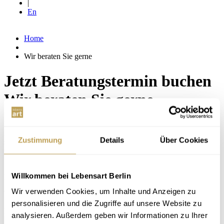
|
En
Home
Wir beraten Sie gerne
Jetzt Beratungstermin buchen
Wir beraten Sie gerne
Hier können Sie einen kostenlosen Termin mit unseren
Einrichtungsexperten vereinbaren. Sie können natürlich auch
Zustimmung
Details
Über Cookies
spontan während unserer Öffnungszeiten vorbeischauen. Wir freuen
uns auf Ihren Besuch!
...
Willkommen bei Lebensart Berlin
Ihr persönlicher Beratungstermin
Wir verwenden Cookies, um Inhalte und Anzeigen zu
Wählen Sie Ihren Wunschtermin für eine unverbindliche Beratung.
personalisieren und die Zugriffe auf unsere Website zu
Ich würde gern folgenden Termin buchen ... *
analysieren. Außerdem geben wir Informationen zu Ihrer