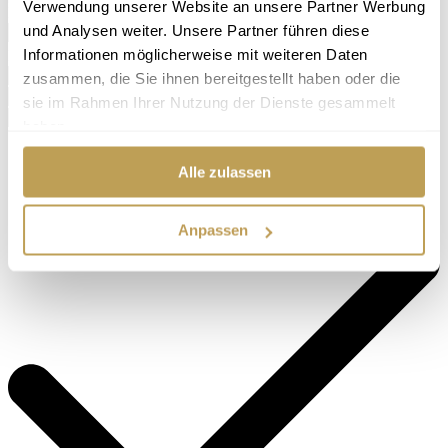
Verwendung unserer Website an unsere Partner Werbung
Ich interessiere mich für ... *
und Analysen weiter. Unsere Partner führen diese
Informationen möglicherweise mit weiteren Daten
Ihre persönlichen Angaben
Name *
zusammen, die Sie ihnen bereitgestellt haben oder die
E-Mail *
sie im Rahmen Ihrer Nutzung der Dienste gesammelt
Telefon
haben.
Alle zulassen
Anpassen