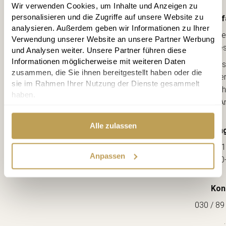
Wir verwenden Cookies, um Inhalte und Anzeigen zu
personalisieren und die Zugriffe auf unsere Website zu
Anf
analysieren. Außerdem geben wir Informationen zu Ihrer
Lebe
Verwendung unserer Website an unsere Partner Werbung
kreative
und Analysen weiter. Unsere Partner führen diese
Informationen möglicherweise mit weiteren Daten
Ahorns
zusammen, die Sie ihnen bereitgestellt haben oder die
12163 Berl
sie im Rahmen Ihrer Nutzung der Dienste gesammelt
(Ecke Sch
haben.
--> A
Alle zulassen
Öffnung
Mo-Fr: 1
Anpassen
Sa: 10
Kon
030 / 89
.