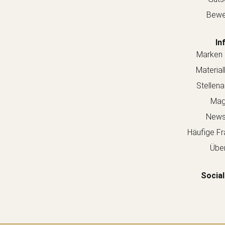
Bewe
In
Marken 
Material
Stellen
Mag
Newsl
Häufige Fr
Über
Social