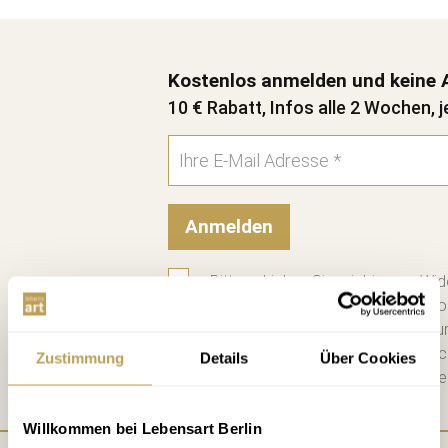
Kostenlos anmelden und keine 
10 € Rabatt, Infos alle 2 Wochen, j
Anmelden
Bitte schicken Sie mir bis zum Wid
zweiwöchigen Newsletter mit Info
Datenschutzerklärung
habe ich zu
diese. Jederzeit abbestellbar. Na
Zustimmung
Details
Über Cookies
Mail einen 10 € Gutschein für die e
Willkommen bei Lebensart Berlin