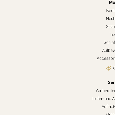
Mö
Bests
Neuh
Sitz
Tis
Schla
Aufbew
Accessoir
O
Ser
Wir berate
Liefer- und 
Aufmaß
Guts