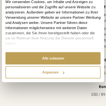
Wir verwenden Cookies, um Inhalte und Anzeigen zu
Anf
personalisieren und die Zugriffe auf unsere Website zu
analysieren. Außerdem geben wir Informationen zu Ihrer
Lebe
Verwendung unserer Website an unsere Partner Werbung
kreative
und Analysen weiter. Unsere Partner führen diese
Informationen möglicherweise mit weiteren Daten
Ahorns
zusammen, die Sie ihnen bereitgestellt haben oder die
12163 Berl
sie im Rahmen Ihrer Nutzung der Dienste gesammelt
(Ecke Sch
haben.
--> A
Alle zulassen
Öffnung
Mo-Fr: 1
Anpassen
Sa: 10
Kon
030 / 89
.