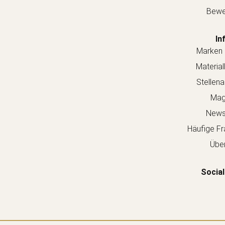
Bewe
In
Marken 
Material
Stellen
Mag
Newsl
Häufige Fr
Über
Social