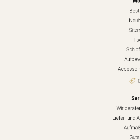
Mö
Bests
Neuh
Sitz
Tis
Schla
Aufbew
Accessoir
O
Ser
Wir berate
Liefer- und 
Aufmaß
Guts