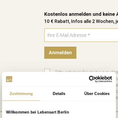
Kostenlos anmelden und keine 
10 € Rabatt, Infos alle 2 Wochen, j
Anmelden
Bitte schicken Sie mir bis zum Wid
zweiwöchigen Newsletter mit Info
Datenschutzerklärung
habe ich zu
diese. Jederzeit abbestellbar. Na
Zustimmung
Details
Über Cookies
Mail einen 10 € Gutschein für die e
Willkommen bei Lebensart Berlin