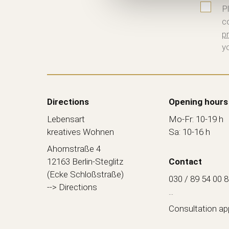
P
c
pr
y
Directions
Opening hours
Lebensart
Mo-Fr: 10-19 h
kreatives Wohnen
Sa: 10-16 h
Ahornstraße 4
12163 Berlin-Steglitz
Contact
(Ecke Schloßstraße)
030 / 89 54 00 
--> Directions
...
Consultation a