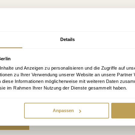
Details
erlin
halte und Anzeigen zu personalisieren und die Zugriffe auf uns
ster for free and never miss a promotion
tionen zu Ihrer Verwendung unserer Website an unsere Partner
n diese Informationen möglicherweise mit weiteren Daten zusam
iscount, info every 2 weeks, unsubscribe at any t
e sie im Rahmen Ihrer Nutzung der Dienste gesammelt haben.
Anpassen
bscribe