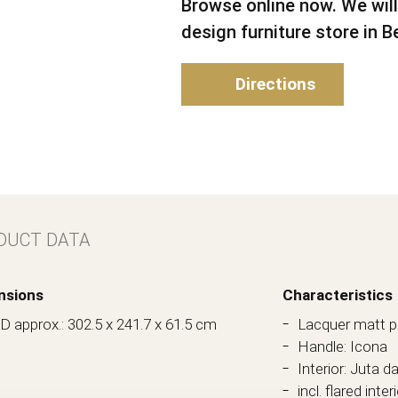
Browse online now. We will
design furniture store in Be
Directions
DUCT DATA
nsions
Characteristics
 approx.: 302.5 x 241.7 x 61.5 cm
Lacquer matt pl
Handle: Icona
Interior: Juta d
incl. flared inter