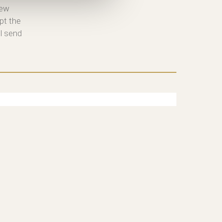
new
pt the
ll send