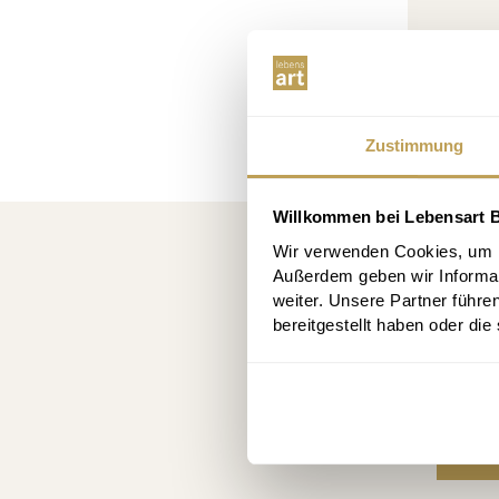
Zustimmung
Willkommen bei Lebensart B
Wir verwenden Cookies, um In
Regi
Außerdem geben wir Informa
weiter. Unsere Partner führe
10 € d
bereitgestellt haben oder di
Su