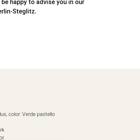
 be happy to advise you in our
rlin-Steglitz.
us, color: Verde pastello
ark
ior