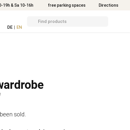
Directions
0-19h & Sa 10-16h
free parking spaces
Directions
DE
|
EN
wardrobe
"
 been sold.