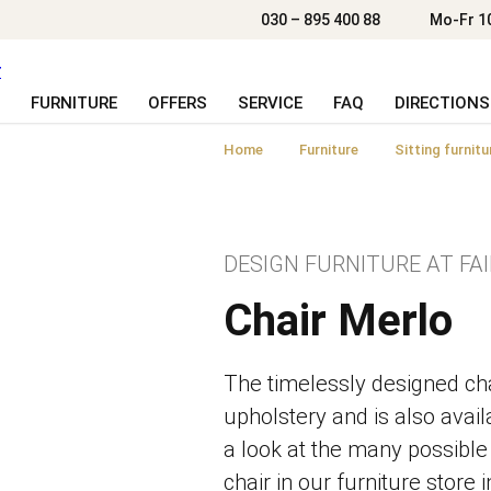
030 – 895 400 88
Mo-Fr 1
FURNITURE
OFFERS
SERVICE
FAQ
DIRECTIONS
Home
Furniture
Sitting furnitu
DESIGN FURNITURE AT FAI
Chair Merlo
The timelessly designed cha
upholstery and is also avai
a look at the many possible 
chair in our furniture store i