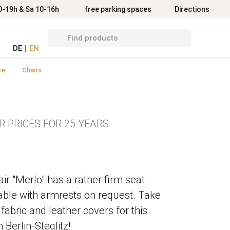
Directions
0-19h & Sa 10-16h
free parking spaces
Directions
DE
|
EN
re
Chairs
R PRICES FOR 25 YEARS
ir "Merlo" has a rather firm seat
lable with armrests on request. Take
fabric and leather covers for this
n Berlin-Steglitz!