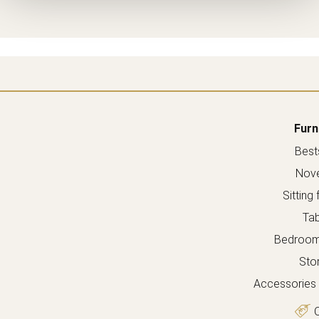
Furn
Bests
Nove
Sitting 
Tab
Bedroom 
Sto
Accessories 
O