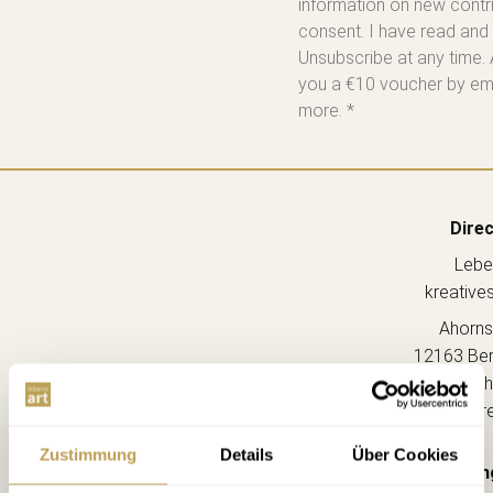
information on new contri
consent. I have read and
Unsubscribe at any time. 
you a €10 voucher by emai
more. *
Direc
Lebe
kreative
Ahorns
12163 Berl
(Ecke Sch
--> Dir
Zustimmung
Details
Über Cookies
Openin