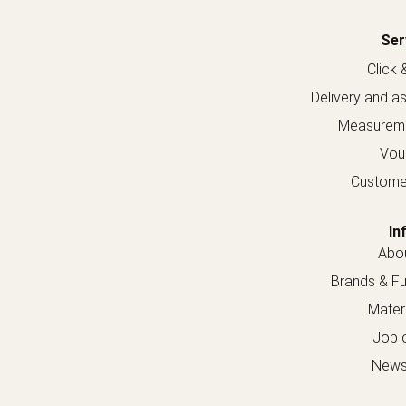
Ser
Click 
Delivery and a
Measureme
Vou
Custome
In
Abou
Brands & Fur
Materi
Job o
Newsl