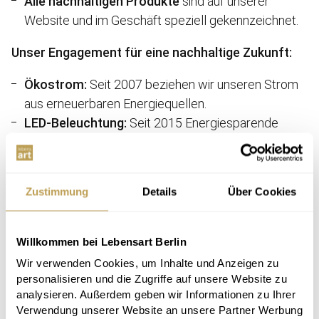
Alle nachhaltigen Produkte
sind auf unserer
Website und im Geschäft speziell gekennzeichnet.
Unser Engagement für eine nachhaltige Zukunft:
Ökostrom:
Seit 2007 beziehen wir unseren Strom
aus erneuerbaren Energiequellen.
LED-Beleuchtung:
Seit 2015 Energiesparende
LED-Beleuchtung im gesamten Geschäft.
Dämmung:
Fenster und Gebäude sind vollständig
gedämmt, um den Energieverbrauch zu senken.
Zustimmung
Details
Über Cookies
Solaranlage:
Seit 2022 eigene Solaranlage zur
Stromerzeugung.
Ökostrom für unsere Website:
Seit 2016 laufen
Willkommen bei Lebensart Berlin
die Server unserer Website mit Ökostrom.
Wir verwenden Cookies, um Inhalte und Anzeigen zu
personalisieren und die Zugriffe auf unsere Website zu
analysieren. Außerdem geben wir Informationen zu Ihrer
Jetzt nachhaltige Möbel finden
Verwendung unserer Website an unsere Partner Werbung