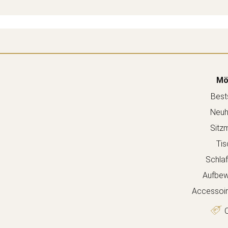
Mö
Bests
Neuh
Sitz
Tis
Schla
Aufbew
Accessoir
O