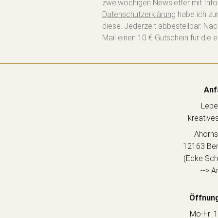
zweiwöchigen Newsletter mit Info
Datenschutzerklärung
habe ich zu
diese. Jederzeit abbestellbar. Na
Mail einen 10 € Gutschein für die e
Anf
Lebe
kreative
Ahorns
12163 Berl
(Ecke Sch
--> A
Öffnung
Mo-Fr: 1