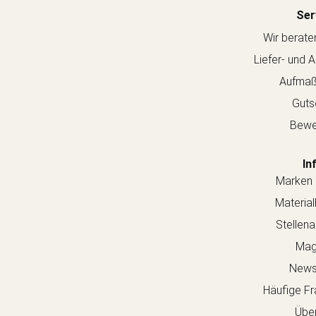
Ser
Wir berate
Liefer- und 
Aufmaß
Guts
Bewe
In
Marken 
Material
Stellen
Mag
Newsl
Häufige Fr
Über