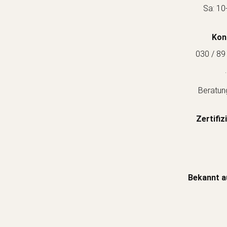
Sa: 10
Kon
030 / 89
.
Beratun
Zertifiz
Bekannt a